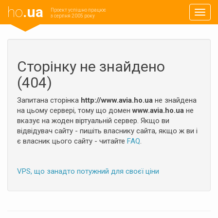
ho
.ua
Проект успішно працює
Навиг
з серпня 2005 року
Сторінку не знайдено
(404)
Запитана сторінка
http://www.avia.ho.ua
не знайдена
на цьому сервері, тому що домен
www.avia.ho.ua
не
вказує на жоден віртуальній сервер. Якщо ви
відвідувач сайту - пишіть власнику сайта, якщо ж ви і
є власник цього сайту - читайте
FAQ
.
VPS, що занадто потужний для своєї ціни